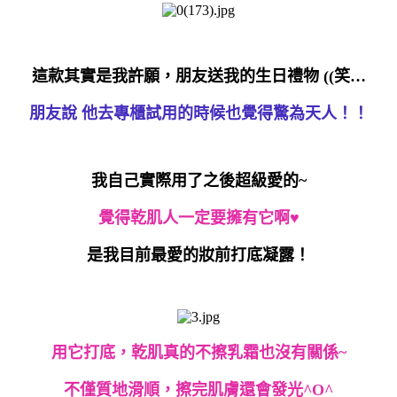
這款其實是我許願，朋友送我的生日禮物 ((笑…
朋友說 他去專櫃試用的時候也覺得驚為天人！！
我自己實際用了之後超級愛的~
覺得乾肌人一定要擁有它啊♥
是我目前最愛的妝前打底凝露！
用它打底，乾肌真的不擦乳霜也沒有關係~
不僅質地滑順，擦完肌膚還會發光^O^