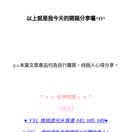
以上就是我今天的開箱分享囉^O^
p.s.本篇文章產品均為自行購買，純個人心得分享。
** ♬ ♬ 延伸閱讀 ♬ ♬ **
【唇彩】
♥ YSL 情挑誘光水唇膏
#41. #45. #49♥