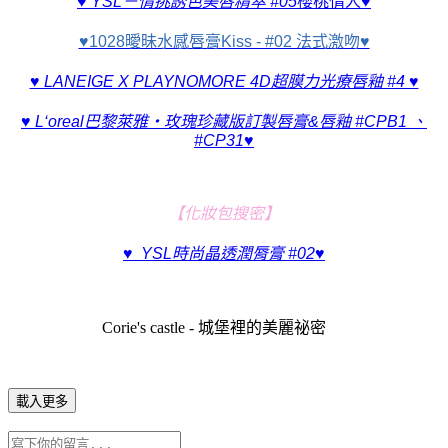
♥
YSL
－情挑誘色美唇精萃
#05
櫻桃情人♥
♥1028曖昧水感唇膏Kiss - #02 法式激吻♥
♥ LANEIGE X PLAYNOMORE 4D超膜力光療唇釉 #4 ♥
♥ L‘oreal巴黎萊雅‧玫瑰珍藏版訂製唇膏&唇釉 #CPB1 、
#CP31
♥
【化妝包搜密】
♥ YSL時尚晶透潤脣膏 #02♥
Corie's castle - 城堡裡的美麗祕密
載入更多