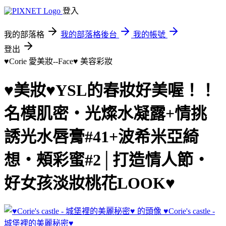
登入
我的部落格
我的部落格後台
我的帳號
登出
♥Corie 愛美妝--Face♥
美容彩妝
♥美妝♥YSL的春妝好美喔！！
名模肌密‧光燦水凝露+情挑
誘光水唇膏#41+波希米亞綺
想‧頰彩蜜#2│打造情人節‧
好女孩淡妝桃花LOOK♥
♥Corie's castle -
城堡裡的美麗秘密♥