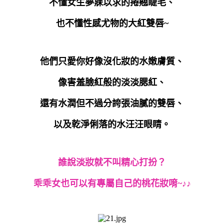
不懂女生夢寐以求的捲翹睫毛、
也不懂性感尤物的大紅雙唇~
他們只愛你好像沒化妝的水嫩膚質、
像害羞臉紅般的淡淡腮紅、
還有水潤但不過分誇張油膩的雙唇、
以及乾淨俐落的水汪汪眼睛。
誰說淡妝就不叫精心打扮？
乖乖女也可以有專屬自己的桃花妝唷~♪♪