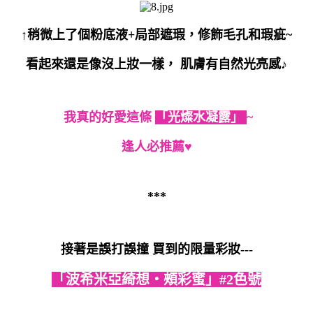
↑稍微上了個粉底液+局部遮瑕，修飾毛孔和瑕疵~
看起來還是像沒上妝一樣， 肌膚有自然光亮感♪
我真的好愛這條
「光燦水凝露」
~
逢人必推薦♥
***
接著是誤打誤撞 買到的限量彩妝---
「波希米亞綺想‧頰彩蜜」#2色號