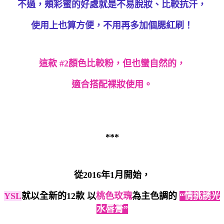
不過，頰彩蜜的好處就是不易脫妝、比較抗汗，
使用上也算方便，不用再多加個腮紅刷！
這款 #2顏色比較粉，但也蠻自然的，
適合搭配裸妝使用。
***
從2016年1月開始，
YSL
就以全新的12款 以
桃色玫瑰
為主色調的
“情挑誘光
水唇膏”