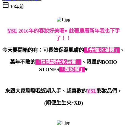
10年前
YSL
2016年的春妝好美喔♥ 趁著農曆新年我也下手
了！！
今天要開箱的有：可長效保濕肌膚的
「光燦水凝露」
、
萬年不敗的
「情挑誘光水唇膏」
、限量的BOHO
STONES
「頰彩蜜」
♥
來跟大家聊聊我近期入手、超喜歡的
YSL
彩妝品們，
(順便生生火~XD)