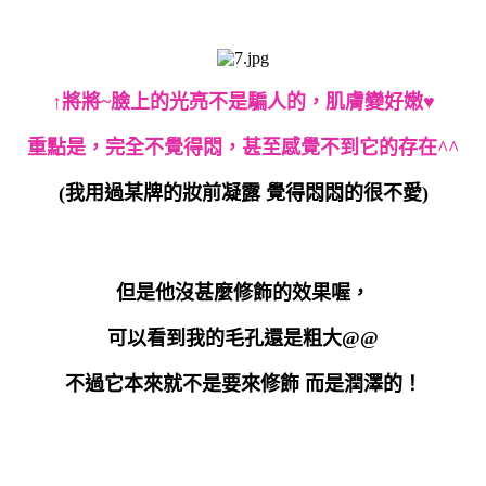
↑將將~臉上的光亮不是騙人的，肌膚變好嫩♥
重點是，完全不覺得悶，甚至感覺不到它的存在^^
(我用過某牌的妝前凝露 覺得悶悶的很不愛)
但是他沒甚麼修飾的效果喔，
可以看到我的毛孔還是粗大@@
不過它本來就不是要來修飾 而是潤澤的！