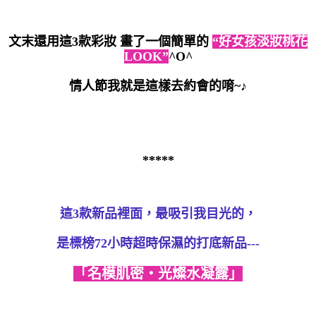
文末還用這3款彩妝 畫了一個簡單的
“好女孩淡妝桃花
LOOK”
^O^
情人節我就是這樣去約會的唷~♪
*****
這3款新品裡面，最吸引我目光的，
是標榜72小時超時保濕的打底新品---
「名模肌密‧光燦水凝露」