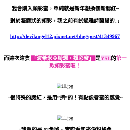
我會購入頰彩蜜，單純就是新年想換個新腮紅
~
對於凝露狀的頰彩，我之前有試過雅詩蘭黛的↓↓
http://devilangel12.pixnet.net/blog/post/41349967
而這次這隻
「波希米亞綺想‧頰彩蜜」
是
YSL
的
第一
款頰彩蜜喔！
↑很特殊的腮紅，是用”擠”的！有點像唇蜜的感覺~
↑我買的是 #2色號 ~ 實際看起來偏粉橘色