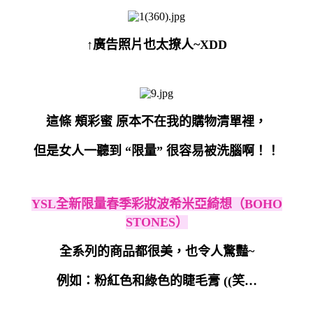
↑廣告照片也太撩人~XDD
這條 頰彩蜜 原本不在我的購物清單裡，
但是女人一聽到 “限量” 很容易被洗腦啊！！
YSL
全新限量春季彩妝波希米亞綺想（
BOHO
STONES
）
全系列的商品都很美，也令人驚豔
~
例如：粉紅色和綠色的睫毛膏
((
笑
…