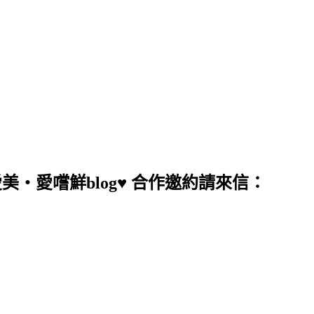
愛美‧愛嚐鮮blog♥ 合作邀約請來信：