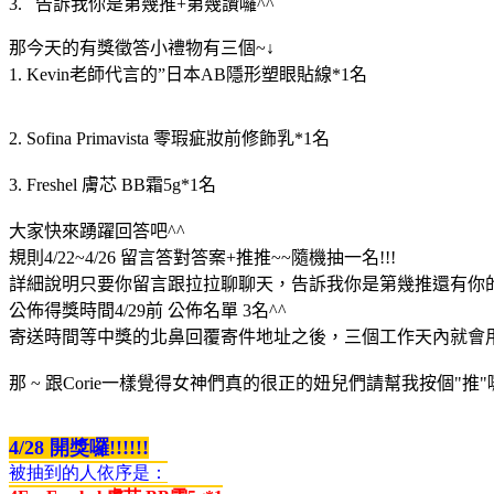
3.
告訴我你是第幾推
+
第幾讚囉
^^
那今天的有獎徵答小禮物有三個
~
↓
1. Kevin
老師代言的
”
日本
AB
隱形塑眼貼線
*1
名
2. Sofina Primavista
零瑕疵妝前修飾乳
*1
名
3. Freshel
膚芯
BB
霜
5g
*1
名
大家快來踴躍回答吧
^^
規則
4/22~4/26
留言答對答案
+
推推
~~
隨機抽一名
!!!
詳細說明
只要你留言跟拉拉聊聊天，告訴我你是第幾推還有你
公佈得獎時間
4/29
前
公佈名單
3
名
^^
寄送時間
等中獎的北鼻回覆寄件地址之後，三個工作天內就會
那
~
跟
Corie
一樣覺得女神們真的很正的妞兒們請幫我按個
"
推
"
4/28 開獎囉!!!!!!
被抽到的人依序是：