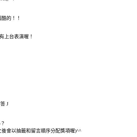
超酷的！！
有上台表演喔！
徵答
J
)
？
之後會以抽籤和留言順序分配獎項喔
)^^