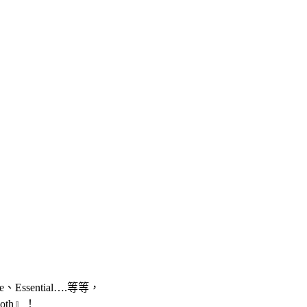
e
、
Essential….
等等，
oth
』！