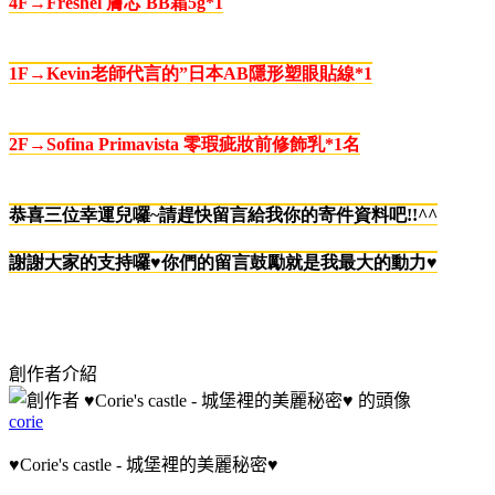
4F→Freshel
膚芯
BB
霜
5g
*1
1F→Kevin
老師代言的
”
日本
AB
隱形塑眼貼線
*1
2F→Sofina Primavista
零瑕疵妝前修飾乳
*1
名
恭喜三位幸運兒囉~請趕快留言給我你的寄件資料吧!!^^
謝謝大家的支持囉♥你們的留言鼓勵就是我最大的動力♥
創作者介紹
corie
♥Corie's castle - 城堡裡的美麗秘密♥