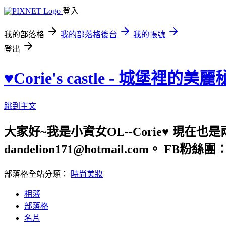
登入
我的部落格
我的部落格後台
我的帳號
登出
♥Corie's castle - 城堡裡的美
跳到主文
大家好~我是小資女OL--Corie♥ 現在
dandelion171@hotmail.com。 FB粉絲團：htt
部落格全站分類：
時尚美妝
相簿
部落格
名片