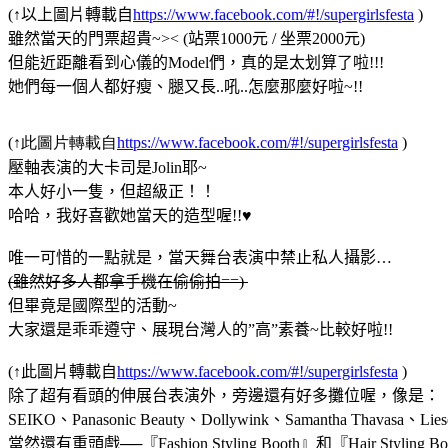
(
↑以上圖片轉載自
https://www.facebook.com/#!/supergirlsfesta
)
雖然當天的門票超貴
~>< (
站票
1000
元
/
坐票
2000
元
)
但能近距離看到心儀的
Model
們，真的是太划算了啦
!!!
她們每一個人都好瘦、腿又長
..
吼
..
怎麼那麼好啦
~!!
(
↑此圖片轉載自
https://www.facebook.com/#!/supergirlsfesta
)
壓軸表演的大卡司是
Jolin
耶
~
本人好小一隻，但超級正！！
哈哈，我好喜歡她當天的造型喔
!!
♥
唯一可惜的一點就是，當天舞台表演中禁止私人攝影
…
(
雖然好多人都拿手機在偷偷拍
==)
但畢竟是國際型的活動
~
大家還是乖乖遵守、展現台灣人的
”
高
”
素養
~
比較好啦
!!
(
↑此圖片轉載自
https://www.facebook.com/#!/supergirlsfesta
)
除了超有看頭的伸展台表演外，旁邊還有好多攤位喔，像是：
SEIKO
、
Panasonic Beauty
、
Dollywink
、
Samantha Thavasa
、
Lies
當然還有重頭戲──『
Fashion Styling Booth
』和『
Hair Styling Bo