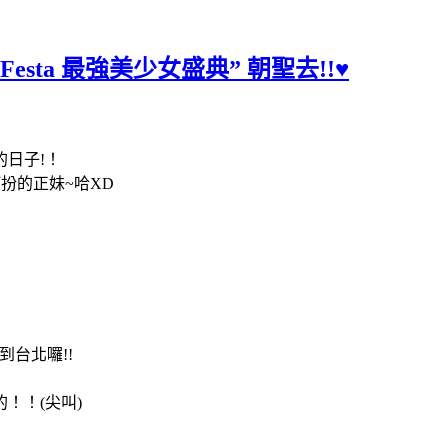
 Festa 最強美少女盛典” 朝聖去!!♥
的日子
!
！
打扮的正妹
~
哈
XD
到台北囉
!!
的！！
(
尖叫
)