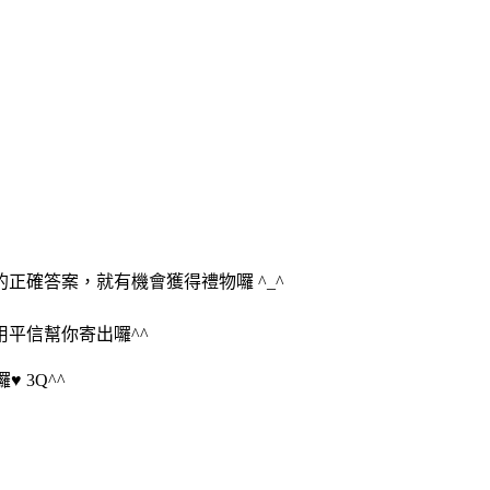
的正確答案，就有機會獲得禮物囉
^_^
用平信幫你寄出囉
^^
囉
♥ 3Q^^