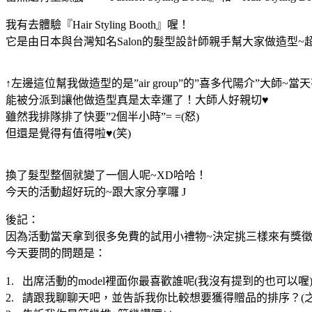
我有去體驗『
Hair Styling Booth
』喔！
它是由日本與台灣知名
Salon
的髮型設計師親手幫大家做造型
~
↑左邊這位幫我做造型的是
”air group”
的
”
喜多代陽介
”
大師
~
當天
能被分派到讓他做造型真是太幸運了！大師人好親切
♥
雖然我排隊排了快要
”2
個半小時
”= =(
怒
)
但還是覺得有值得啦
♥
(
笑
)
換了髮型整個就變了一個人呢
~XD
哈哈！
今天的活動超好玩的
~
跟大家分享囉
J
後記：
因為活動當天拿到很多免費的試用小禮物
~
決定挑三樣來有獎
今天要問的問題是：
1.
出席活動的
model
裡面你最喜歡誰呢
(
我沒有提到的也可以喔
2.
請跟我聊聊天吧，並告訴我你比較想要獲得贈品的排序？
(