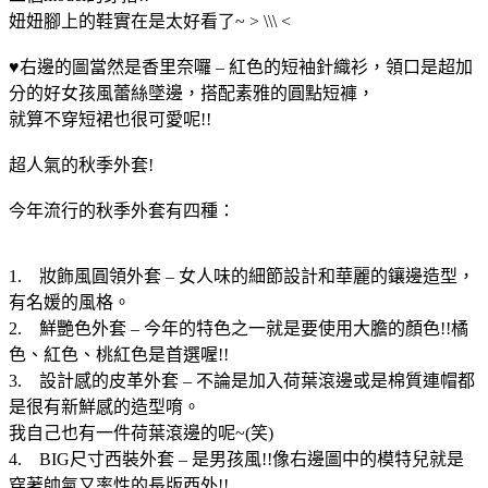
妞妞腳上的鞋實在是太好看了~ > \\\ <
♥右邊的圖當然是香里奈囉 – 紅色的短袖針織衫，領口是超加
分的好女孩風蕾絲墜邊，搭配素雅的圓點短褲，
就算不穿短裙也很可愛呢!!
超人氣的秋季外套!
今年流行的秋季外套有四種：
1. 妝飾風圓領外套 – 女人味的細節設計和華麗的鑲邊造型，
有名媛的風格。
2. 鮮艷色外套 – 今年的特色之一就是要使用大膽的顏色!!橘
色、紅色、桃紅色是首選喔!!
3. 設計感的皮革外套 – 不論是加入荷葉滾邊或是棉質連帽都
是很有新鮮感的造型唷。
我自己也有一件荷葉滾邊的呢~(笑)
4. BIG尺寸西裝外套 – 是男孩風!!像右邊圖中的模特兒就是
穿著帥氣又率性的長版西外!!