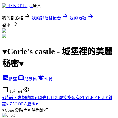
登入
我的部落格
我的部落格後台
我的帳號
登出
♥Corie's castle - 城堡裡的美麗
秘密♥
相簿
部落格
名片
10年前
♥時尚‧購物體驗♥ 閃亮12月怎麼穿搭最有STYLE？ELLE雜
誌x ZALORA臺灣♥
♥Corie 愛時尚♥
時尚流行