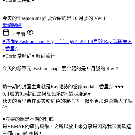
♥Corie 愛時尚♥
今天的”Fashion snap” 要介紹的是 10 月號的 Vivi !!
繼續閱讀
14年前
♥時尚♥ Fashion snap 。ψ(￣︶￣)ψ。 2011.9月號 Ray 瑞麗美人
- 香里奈
♥Corie 愛時尚♥
時尚流行
今天的新單元”Fashion snap” 要介紹的是 9 月號的 Ray !!
這一期的封面主角就是Ray雜誌的當家modal – 香里奈 ♥♥♥
9月號的Ray封面是粉紅色系的~超浪漫滴♥
秋天的香里奈在柔美粉紅色的襯托下，似乎更加溫柔動人了呢
^^
♥左邊的圖是本期的封底 –
是VEMAR的廣告頁啦，之所以放上來分享是因為我很喜歡這
三個model的穿搭!!