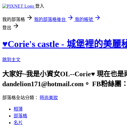
登入
我的部落格
我的部落格後台
我的帳號
登出
♥Corie's castle - 城堡裡的美
跳到主文
大家好~我是小資女OL--Corie♥ 現在
dandelion171@hotmail.com。 FB粉絲團：htt
部落格全站分類：
時尚美妝
相簿
部落格
名片