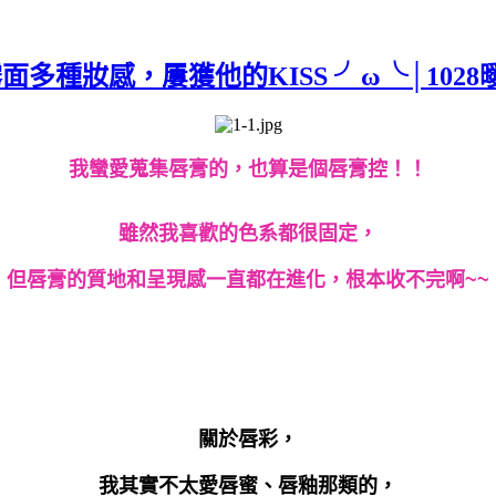
妝感，屢獲他的KISS ╯ω╰│1028曖昧水
我蠻愛蒐集唇膏的，也算是個唇膏控！！
雖然我喜歡的色系都很固定，
但唇膏的質地和呈現感一直都在進化，根本收不完啊~~
關於唇彩，
我其實不太愛唇蜜、唇釉那類的，