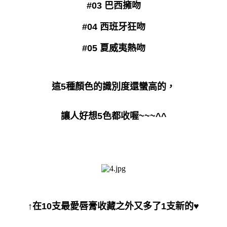
#03 巴西擁吻
#04 西班牙狂吻
#05 夏威夷熱吻
這5種顏色的識別度還蠻高的，
讓人好想5色都收喔~~~^^
↑在10支最愛唇膏收藏之外又多了1支新的♥