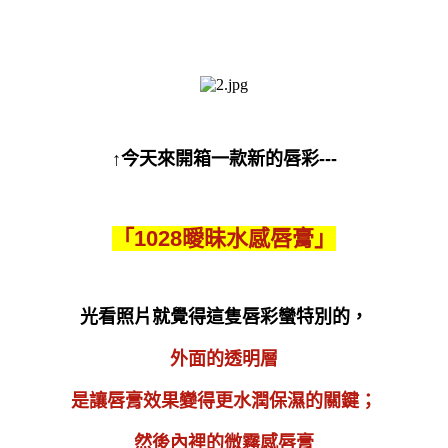
↑今天來開箱一款新的唇彩---
「1028曖昧水感唇膏」
光看照片就覺得這隻唇彩蠻特別的，
外面的透明層
是讓唇膏效果變得更水潤保濕的關鍵；
然後內裡的微霧感唇膏