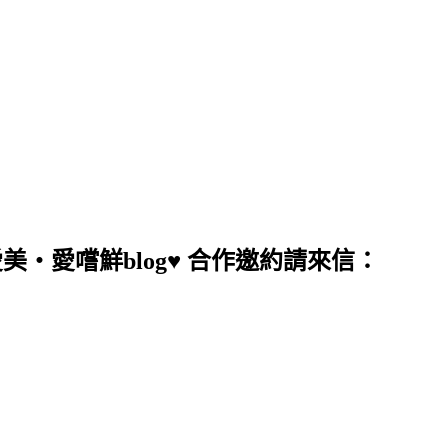
愛美‧愛嚐鮮blog♥ 合作邀約請來信：