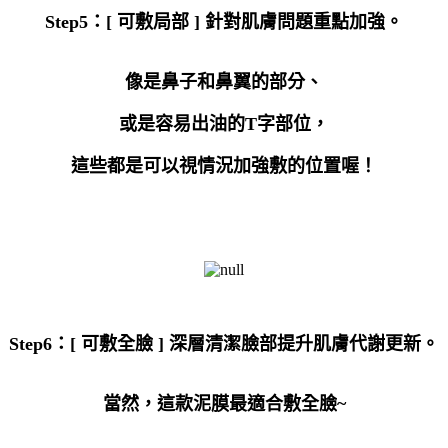
Step5
：
[
可敷局部
]
針對肌膚問題重點加強。
像是鼻子和鼻翼的部分、
或是容易出油的
T
字部位，
這些都是可以視情況加強敷的位置喔！
Step6
：
[
可敷全臉
]
深層清潔臉部提升肌膚代謝更新。
當然，這款泥膜最適合敷全臉
~