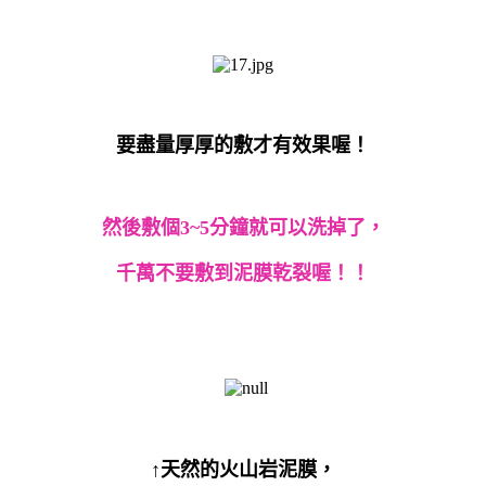
要盡量厚厚的敷才有效果喔！
然後敷個
3~5
分鐘就可以洗掉了，
千萬不要敷到泥膜乾裂喔！！
↑天然的火山岩泥膜，