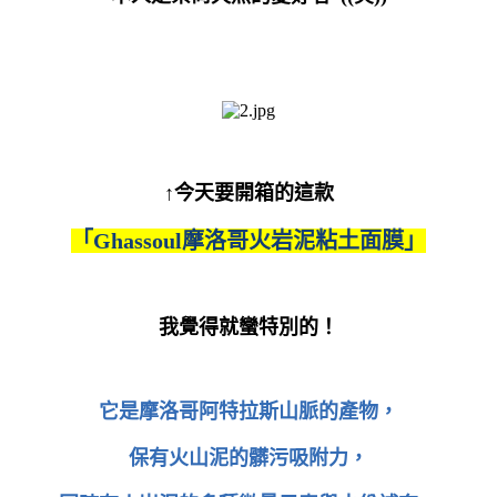
↑今天要開箱的這款
「
Ghassoul摩洛哥火岩泥粘土面膜」
我覺得就蠻特別的！
它是
摩洛哥阿特拉斯山脈的產物，
保有火山泥的髒污吸附力，