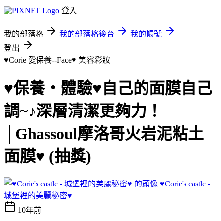
登入
我的部落格
我的部落格後台
我的帳號
登出
♥Corie 愛保養--Face♥
美容彩妝
♥保養‧體驗♥自己的面膜自己
調~♪深層清潔更夠力！
│Ghassoul摩洛哥火岩泥粘土
面膜♥ (抽獎)
♥Corie's castle -
城堡裡的美麗秘密♥
10年前