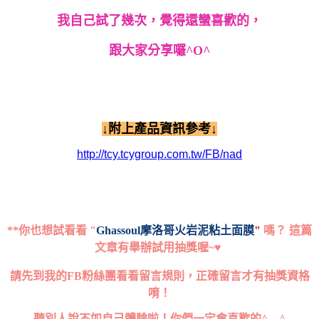
我自己試了幾次，覺得還蠻喜歡的，
跟大家分享囉^O^
↓附上產品資訊參考↓
http://tcy.tcygroup.com.tw/FB/nad
**你也想試看看 "
Ghassoul摩洛哥火岩泥粘土面膜
"
嗎？ 這篇
文章有舉辦試用抽獎喔~♥
請先到我的FB粉絲團看看留言規則，正確留言才有抽獎資格
唷！
聽別人說不如自己體驗啦！你們一定會喜歡的^__^