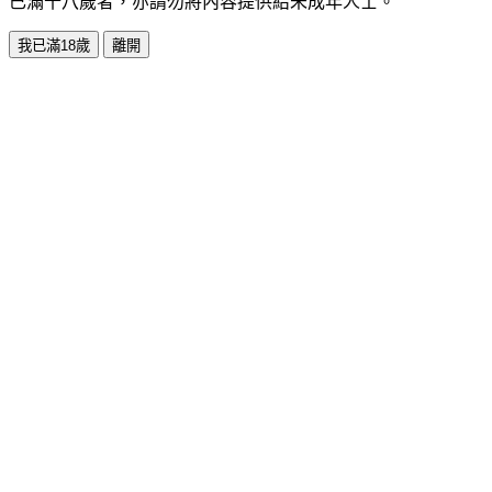
已滿十八歲者，亦請勿將內容提供給未成年人士。
我已滿18歲
離開