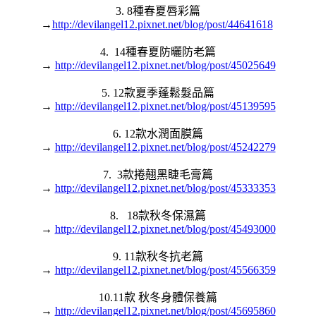
3. 8種春夏唇彩篇
→
http://devilangel12.pixnet.net/blog/post/44641618
4. 14種春夏防曬防老篇
→
http://devilangel12.pixnet.net/blog/post/45025649
5. 12款夏季蓬鬆髮品篇
→
http://devilangel12.pixnet.net/blog/post/45139595
6. 12款水潤面膜篇
→
http://devilangel12.pixnet.net/blog/post/45242279
7. 3款捲翹黑睫毛膏篇
→
http://devilangel12.pixnet.net/blog/post/45333353
8. 18款秋冬保濕篇
→
http://devilangel12.pixnet.net/blog/post/45493000
9. 11款秋冬抗老篇
→
http://devilangel12.pixnet.net/blog/post/45566359
10.11款 秋冬身體保養篇
→
http://devilangel12.pixnet.net/blog/post/45695860