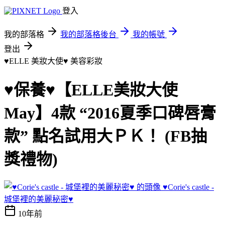
登入
我的部落格
我的部落格後台
我的帳號
登出
♥ELLE 美妝大使♥
美容彩妝
♥保養♥【ELLE美妝大使
May】4款 “2016夏季口碑唇膏
款” 點名試用大ＰＫ！ (FB抽
獎禮物)
♥Corie's castle -
城堡裡的美麗秘密♥
10年前