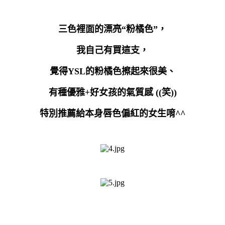
三色裡面的
漂亮
“
粉橘色
”
，
我自己有買這支，
覺得
YSL
的粉橘色擦起來很美、
有種優雅
+
好女孩的氣質感
((
笑
))
特別推薦給本身唇色偏紅的女生唷
^^