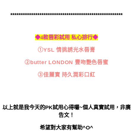
******************************************************
◆
4
款唇彩試用
私心排行
◆
①
YSL
情挑誘光水唇膏
②
butter LONDON
豐吻艷色唇蜜
③佳麗寶
持久潤彩口紅
以上就是我今天的
PK
試用心得囉
~
個人真實試用，非廣
告文！
希望對大家有幫助
^O^