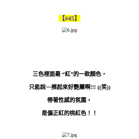
【#45】
三色裡面最
“
紅
”
的一款顏色，
只能說
~~
擦起來好艷麗啊
!!! ((
笑
))
帶著性感的氛圍，
是偏正紅的桃紅色！！