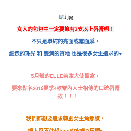
女人的包包中一定要擁有
2
支以上唇膏啊！
不只是單純的亮面或霧面感，
細緻的珠光 和 豐潤的質地 也是很多女生追求的♥
5
月號的
ELLE
美妝大使寶盒
，
要來點名
夏季
款業內人士相傳的口碑唇膏
2016
4
款！！！
我們都想要追求韓劇女主角那樣，
讓人忍不住想
kiss
的水嫩
Q
唇啊
~