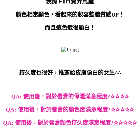
我擦
Flirt
賣弄風騷
顏色相當顯色，看起來的妝容整體質感
UP
！
而且這色還很顯白！
持久度也很好，推薦給皮膚偏白的女生
^^
QA:
使用後，
對於唇膏的保濕滿意程度
?
✰✰✰✰
QA:
使用後，
對於唇膏的顯色度滿意程度
?
✰✰✰✰✰
QA:
使用後，
對於唇膏顏色持久度滿意程度
?
✰✰✰✰✰