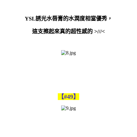
YSL
誘光水唇膏的
水潤度相當優秀，
這支擦起來真的超性感的
>///<
【#49】