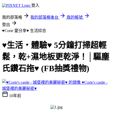
登入
我的部落格
我的部落格後台
我的帳號
登出
♥Corie 愛分享♥
生活綜合
♥生活‧體驗♥ 5分鐘打掃超輕
鬆，乾+濕地板更乾淨！│驅塵
氏鑽石拖♥ (FB抽獎禮物)
♥Corie's castle -
城堡裡的美麗秘密♥
10年前