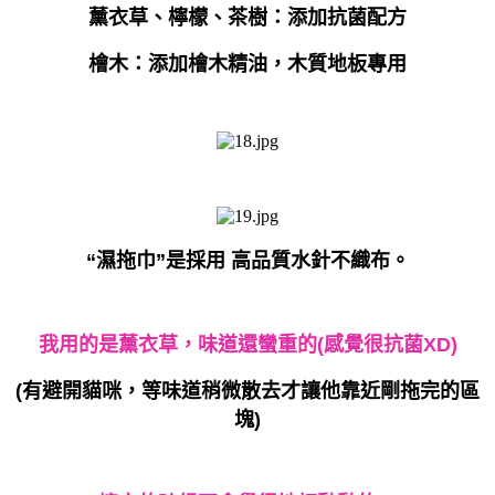
薰衣草、檸檬、茶樹：添加抗菌配方
檜木：添加檜木精油，木質地板專用
“濕拖巾”是採用 高品質水針不織布。
我用的是薰衣草，味道還蠻重的(感覺很抗菌XD)
(有避開貓咪，等味道稍微散去才讓他靠近剛拖完的區
塊)