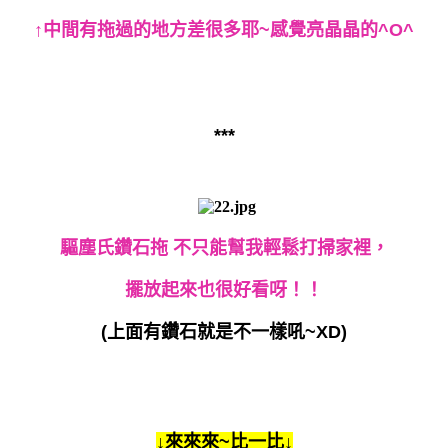
↑中間有拖過的地方差很多耶~感覺亮晶晶的^O^
***
驅塵氏鑽石拖 不只能幫我輕鬆打掃家裡，
擺放起來也很好看呀！！
(上面有鑽石就是不一樣吼~XD)
↓來來來~比一比↓