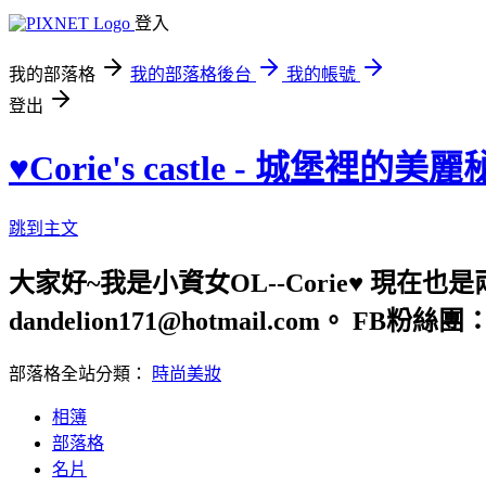
登入
我的部落格
我的部落格後台
我的帳號
登出
♥Corie's castle - 城堡裡的美
跳到主文
大家好~我是小資女OL--Corie♥ 現在
dandelion171@hotmail.com。 FB粉絲團：htt
部落格全站分類：
時尚美妝
相簿
部落格
名片