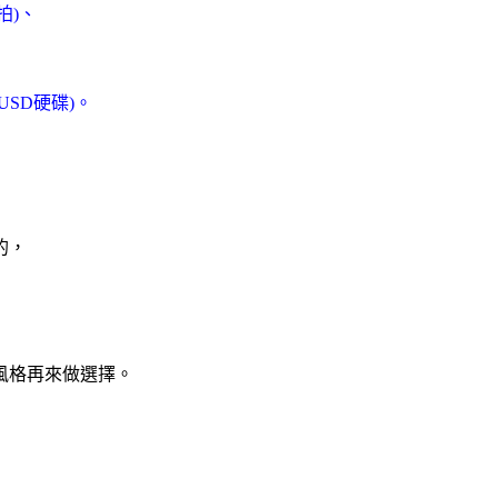
拍)、
SD硬碟)。
的，
風格再來做選擇。