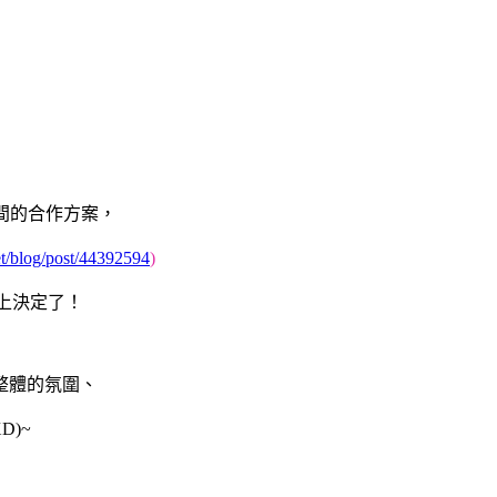
這間的合作方案，
net/blog/post/44392594
)
上決定了！
整體的氛圍、
)~