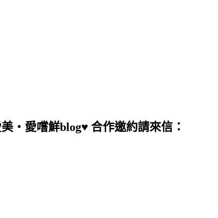
愛美‧愛嚐鮮blog♥ 合作邀約請來信：