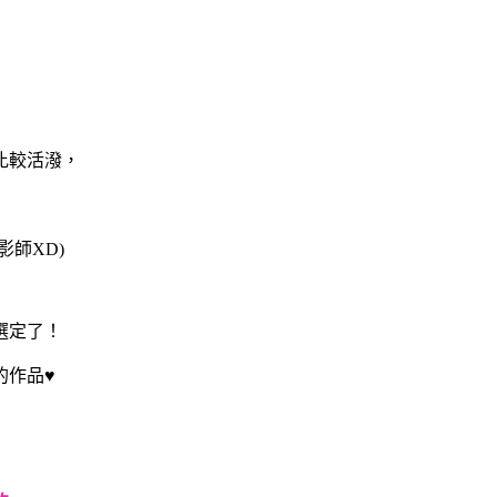
比較活潑，
師XD)
選定了！
的作品♥