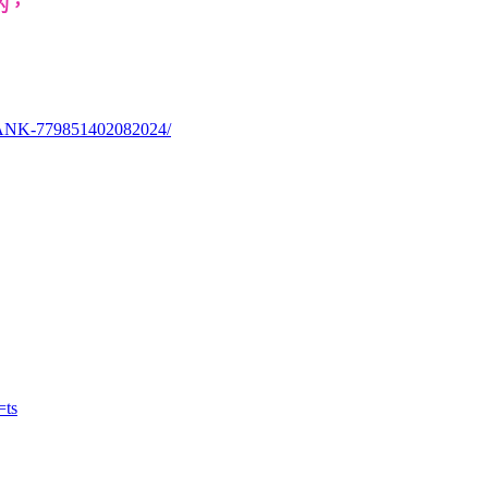
的，
HANK-779851402082024/
=ts