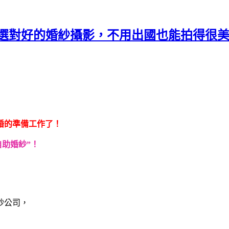
婚紗﹞ 選對好的婚紗攝影，不用出國也能拍得很美！(上
婚的準備工作了！
自助婚紗”！
紗公司，