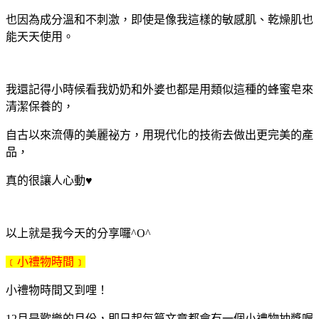
也因為成分溫和不刺激，即使是像我這樣的敏感肌、乾燥肌也
能天天使用。
我還記得小時候看我奶奶和外婆也都是用類似這種的蜂蜜皂來
清潔保養的，
自古以來流傳的美麗祕方，用現代化的技術去做出更完美的產
品，
真的很讓人心動
♥
以上就是我今天的分享囉
^O^
﹝小禮物時間﹞
小禮物時間又到哩！
12
月是歡樂的月份，即日起每篇文章都會有一個小禮物抽獎喔