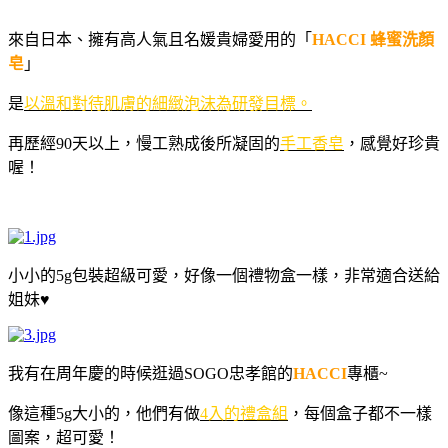
來自日本、擁有高人氣且名媛貴婦愛用的「
HACCI
蜂蜜洗顏
皂
」
是
以溫和對待肌膚的細緻泡沫為研發目標。
再歷經
90
天以上，慢工熟成後所凝固的
手工香皂
，感覺好珍貴
喔！
小小的5g包裝超級可愛，好像一個禮物盒一樣，非常適合送給
姐妹
♥
我有在周年慶的時候逛過SOGO忠孝館的
HACCI
專櫃~
像這種5g大小的，他們有做
4
入的禮盒組
，每個盒子都不一樣
圖案，超可愛！