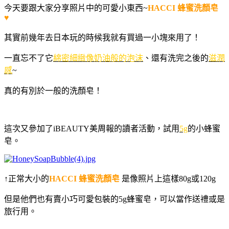
今天要跟大家分享照片中的可愛小東西
~
HACCI
蜂蜜洗顏皂
♥
其實前幾年去日本玩的時候我就有買過一小塊來用了！
一直忘不了它
綿密細緻像奶油般的泡沫
、還有洗完之後的
滋潤
感
~
真的有別於一般的洗顏皂！
這次又參加了iBEAUTY美周報的讀者活動，試用
5g
的小蜂蜜
皂。
↑正常大小的
HACCI
蜂蜜洗顏皂
是像照片上這樣80g或120g
但是他們也有賣小巧可愛包裝的5g蜂蜜皂，可以當作送禮或是
旅行用。