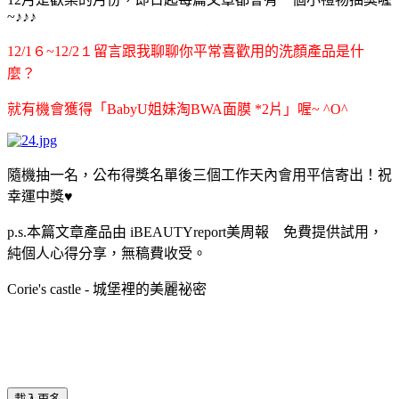
~
♪♪♪
12/1６~12/2１
留言跟我聊聊你平常喜歡用的洗顏產品是什
麼？
就有機會獲得「
BabyU
姐妹淘
BWA
面膜
*2
片」喔
~ ^O^
隨機抽一名，公布得獎名單後三個工作天內會用平信寄出！
祝
幸運中獎
♥
p.s.本篇文章產品
由 iBEAUTYreport美周報 免費提供試用，
純個人心得分享，無稿費收受。
Corie's castle - 城堡裡的美麗祕密