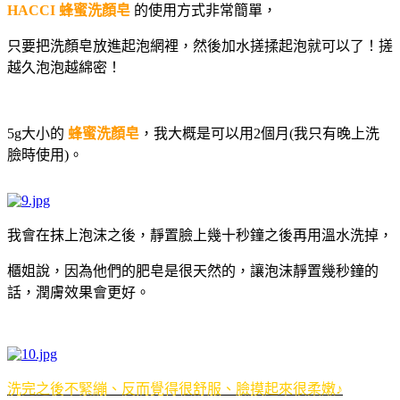
HACCI
蜂蜜洗顏皂
的使用方式非常簡單，
只要把洗顏皂放進起泡網裡，然後加水搓揉起泡就可以了！搓
越久泡泡越綿密！
5g
大小的
蜂蜜洗顏皂
，我大概是可以用2個月(我只有晚上洗
臉時使用)。
我會在抹上泡沫之後，靜置臉上幾十秒鐘之後再用溫水洗掉，
櫃姐說，因為他們的肥皂是很天然的，讓泡沫靜置幾秒鐘的
話，潤膚效果會更好。
洗完之後不緊繃、反而覺得很舒服、臉摸起來很柔嫩
♪