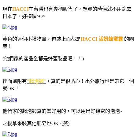
現在
HACCI
在台灣也有專櫃販售了，想買的時候就不用跑去
日本了，好棒喔^O^
黃色的這個小禮物盒，包裝上面都是
HACCI
活妍蜂蜜露
的圖
案！
(
他們家的產品全都是蜂蜜製品喔！！)
裡面還附有
”
起泡網
”
，真的是很貼心！出外旅行也是帶它一個
就
OK
！
他們家的起泡網真的蠻好用的，可以用出好綿密的泡泡
~
之後拿來裝其他肥皂也
OK~(
笑
)